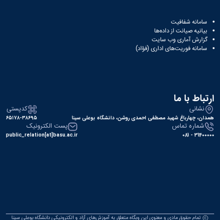
سامانه شفافیت
بیانیه صیانت از داده‌ها
گزارش آماری وب‌ سایت
سامانه فوریت‌های اداری (فؤاد)
ارتباط با ما
نشانی
کدپستی
همدان، چهارباغ شهید مصطفی احمدی روشن، دانشگاه بوعلی سینا
۶۵۱۷۸-۳۸۶۹۵
شماره تماس
پست الکترونیک
public_relation[at]basu.ac.ir
31400000 - 081
تمام حقوق مادی و معنوی این وبگاه متعلق به آموزش‌های آزاد و الکترونیکی دانشگاه بوعلی سینا