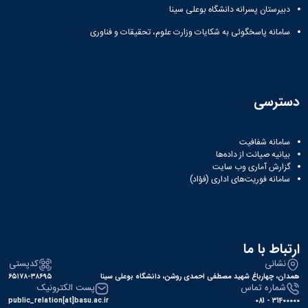
دبیرستان پسرانه دانشگاه بوعلی سینا
سامانه پاسخگوئی به شکایات وزارت علوم، تحقیقات و فناوری
دسترسی
سامانه شفافیت
بیانیه صیانت از داده‌ها
گزارش آماری وب‌ سایت
سامانه فوریت‌های اداری (فؤاد)
ارتباط با ما
نشانی
کدپستی
همدان، چهارباغ شهید مصطفی احمدی روشن، دانشگاه بوعلی سینا
۶۵۱۷۸-۳۸۶۹۵
شماره تماس
پست الکترونیک
public_relation[at]basu.ac.ir
31400000 - 081