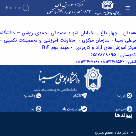
Fa
En
تماس با ما - آموزش‌های آزاد و الکترونیکی دانشگاه
بوعلی سینا
همدان - چهار باغ _ خیابان شهید مصطفی احمدی روشن –
دانشگاه
بوعلی سینا -
سازمان مرکزی - معاونت آموزشی و تحصیلات تکمیلی -
مرکز آموزش های آزاد و کاربردی - طبقه دوم B14
کدپستی :
۶۵۱۷۸۳۸۶۹۵
تلفن : 08131401542-08131407060
آپارات
تلگرام
واتساپ
سروش
پیام رسان بله
ایتا
پیوندها
دفتر مقام معظم رهبری