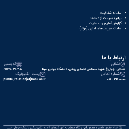
سامانه شفافیت
بیانیه صیانت از داده‌ها
گزارش آماری وب‌ سایت
سامانه فوریت‌های اداری (فؤاد)
ارتباط با ما
نشانی
کدپستی
همدان، چهارباغ شهید مصطفی احمدی روشن، دانشگاه بوعلی سینا
۶۵۱۷۸-۳۸۶۹۵
شماره تماس
پست الکترونیک
public_relation[at]basu.ac.ir
31400000 - 081
تمام حقوق مادی و معنوی این وبگاه متعلق به آموزش‌های آزاد و الکترونیکی دانشگاه بوعلی سینا