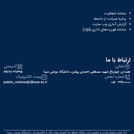
سامانه شفافیت
بیانیه صیانت از داده‌ها
گزارش آماری وب‌ سایت
سامانه فوریت‌های اداری (فؤاد)
ارتباط با ما
نشانی
کدپستی
همدان، چهارباغ شهید مصطفی احمدی روشن، دانشگاه بوعلی سینا
۶۵۱۷۸-۳۸۶۹۵
شماره تماس
پست الکترونیک
public_relation[at]basu.ac.ir
31400000 - 081
تمام حقوق مادی و معنوی این وبگاه متعلق به آموزش‌های آزاد و الکترونیکی دانشگاه بوعلی سینا