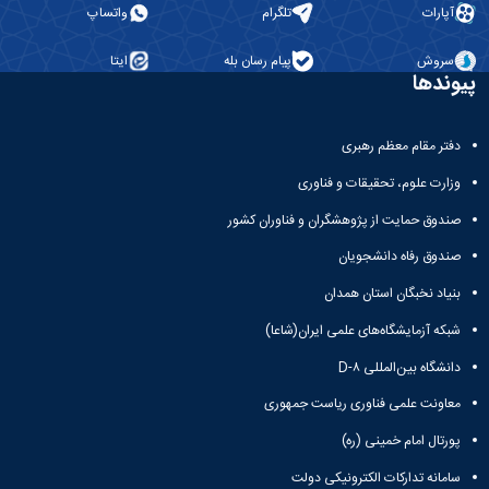
آپارات
تلگرام
واتساپ
سروش
پیام رسان بله
ایتا
پیوندها
دفتر مقام معظم رهبری
وزارت علوم، تحقیقات و فناوری
صندوق حمایت از پژوهشگران و فناوران کشور
صندوق رفاه دانشجویان
بنیاد نخبگان استان همدان
شبکه آزمایشگاه‌های علمی ایران(شاعا)
دانشگاه بین‌المللی D-۸
معاونت علمی فناوری ریاست جمهوری
پورتال امام خمینی (ره)
سامانه تدارکات الکترونیکی دولت