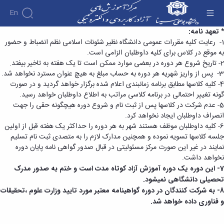
En
فرم ثبت نام در دوره های آزاد (ویژه دانشپذیر) -
* تعهد نامه:
1- رعایت کلیه مقررات عمومی دانشگاه نظیر شئونات اسلامی نظم انضباط و حضور
آموزش‌های آزاد و الکترونیکی دانشگاه بوعلی سینا
به موقع در کلاس برای کلیه داوطلبان الزامی است.
2- تاریخ شروع هر دوره در بعضی موارد ممکن است تا یک هفته به تاخیر بیفتد.
3- پس از واریز شهریه هر دوره به حساب مبلغ به هیچ عنوان مسترد نخواهد شد.
4- کلیه کلاسها مطابق برنامه زمانبندی اعلام شده برگزار خواهد گردید و در صورت
گونه تغییر احتمالی در برنامه کلاسی مراتب به اطلاع داوطلبان خواهد رسید.
5- عدم شرکت در کلاسها پس از ثبت نام و شروع دوره هیچگونه حقی را جهت
انصراف داوطلبان ایجاد نخواهد کرد.
6- کلیه داوطلبان موظف هستند شهر به هر دوره را حداکثر یک هفته قبل از اولین
جلسه کلاسها تسویه نموده و همچنین مدارک لازم را به متصدی ثبت نام تسلیم
نمایند در غیر این صورت مرکز مسئولیتی در قبال صدور گواهی نامه پایان دوره
نخواهد داشت.
7- این دوره یک دوره آموزش آزاد کوتاه مدت است و ختم به صدور مدرک
تحصیلی دانشگاهی نمیشود.
8- به شرکت کنندگان در دوره گواهینامه معتبر مورد تایید وزارت علوم ،تحقیقات
و فناوری داده خواهد شد.