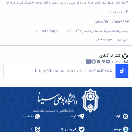
🔻ارائه فایل ضبط شده کلاس‌ها به همراه گواهی پایان دوره معتبر و قابل ترجمه + مدرک فنی و حرفه ای
🔻لینک ثبت‌نام:
🌐https://B2n.ir/n33088
لینک پرداخت شهریه شناسه پرداخت ( 47) :
https://pay.basu.ac.ir/
تلفن تماس : ۰۸۱۳۱۴۰۱۵۴۲
اشتراک گذاری
چاپ کردن
آپارات
تلگرام
واتساپ
سروش
پیام رسان بله
ایتا