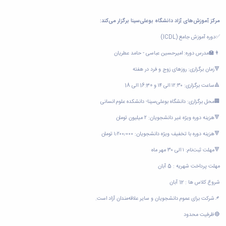
مرکز آموزش‌های آزاد دانشگاه بوعلی‌سینا برگزار می‌کند:
✅دوره آموزش جامع (ICDL)
👨‍🏫مدرس دوره: امیرحسین عباسی - حامد عطریان
🔻زمان برگزاری: روزهای زوج و فرد در هفته
🔺ساعت برگزاری: ۱۲:۳۰ الی ۱۴ و 16:30 الی 18
🏢محل برگزاری: دانشگاه بوعلی‌سینا- دانشکده علوم انسانی
🔻هزینه دوره ویژه غیر دانشجویان: ۲ میلیون تومان
🔻هزینه دوره با تخفیف ویژه دانشجویان: ۱٫۲۰۰٫۰۰۰ تومان
🔻مهلت ثبت‌نام: ۱ الی ۳۰ مهر ماه
مهلت پرداخت شهریه : 5 آبان
شروع کلاس ها : 12 آبان
📌شرکت برای عموم دانشجویان و سایر علاقه‌مندان آزاد است.
🔴ظرفیت محدود