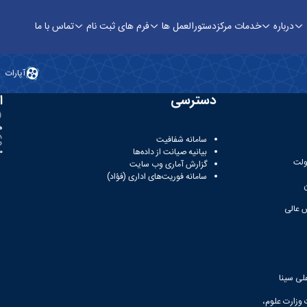
درباره
خدمات مرکز
دستورالعمل ها
فرم های ثبت نام
تماس با ما
شگاه بوعلی سینا
آپارات
دسترسی
ا
ه
سامانه شفافیت
بیانیه صیانت از داده‌ها
81
ولت
گزارش آماری وب‌ سایت
سامانه فوریت‌های اداری (فؤاد)
 عالی
لی سینا
 وزارت علوم،