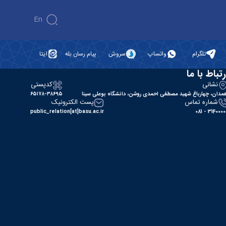
En
تلگرام
واتساپ
سروش
پیام رسان بله
ایتا
رتباط با ما
نشانی
کدپستی
مدان، چهارباغ شهید مصطفی احمدی روشن، دانشگاه بوعلی سینا
۶۵۱۷۸-۳۸۶۹۵
شماره تماس
پست الکترونیک
public_relation[at]basu.ac.ir
31400000 - 0