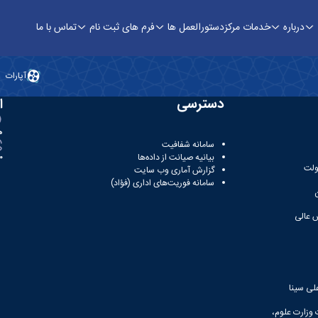
درباره
خدمات مرکز
دستورالعمل ها
فرم های ثبت نام
تماس با ما
علی سینا
آپارات
دسترسی
ا
ه
سامانه شفافیت
بیانیه صیانت از داده‌ها
81
ولت
گزارش آماری وب‌ سایت
سامانه فوریت‌های اداری (فؤاد)
 عالی
لی سینا
 وزارت علوم،