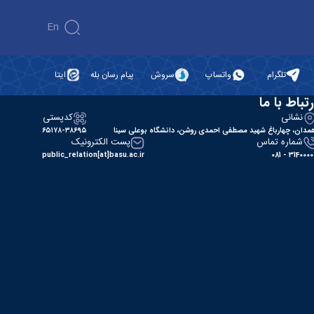
En
تلگرام
واتساپ
سروش
پیام رسان بله
ایتا
رتباط با ما
نشانی
کدپستی
مدان، چهارباغ شهید مصطفی احمدی روشن، دانشگاه بوعلی سینا
۶۵۱۷۸-۳۸۶۹۵
شماره تماس
پست الکترونیک
public_relation[at]basu.ac.ir
31400000 - 0