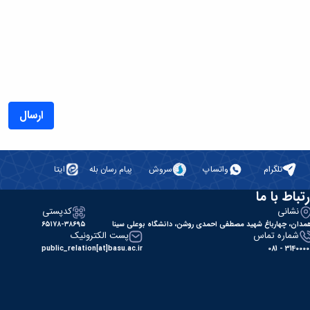
ارسال
تلگرام
واتساپ
سروش
پیام رسان بله
ایتا
رتباط با ما
نشانی
کدپستی
مدان، چهارباغ شهید مصطفی احمدی روشن، دانشگاه بوعلی سینا
۶۵۱۷۸-۳۸۶۹۵
شماره تماس
پست الکترونیک
public_relation[at]basu.ac.ir
31400000 - 0