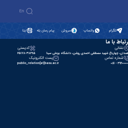
En
تلگرام
واتساپ
سروش
پیام رسان بله
ایتا
رتباط با ما
نشانی
کدپستی
مدان، چهارباغ شهید مصطفی احمدی روشن، دانشگاه بوعلی سینا
۶۵۱۷۸-۳۸۶۹۵
شماره تماس
پست الکترونیک
public_relation[at]basu.ac.ir
31400000 - 0