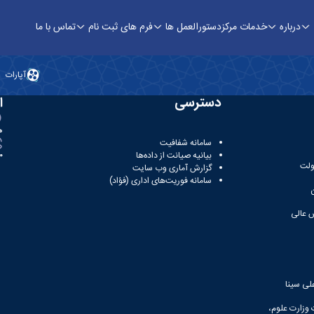
درباره
خدمات مرکز
دستورالعمل ها
فرم های ثبت نام
تماس با ما
علی سینا
آپارات
دسترسی
ا
ه
سامانه شفافیت
بیانیه صیانت از داده‌ها
81
ولت
گزارش آماری وب‌ سایت
سامانه فوریت‌های اداری (فؤاد)
 عالی
لی سینا
 وزارت علوم،