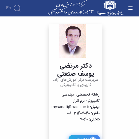
En
مدیریت - آموزش‌های آزاد و الکترونیکی دانشگاه
بوعلی سینا
دکتر مرتضی
یوسف صنعتی
سرپرست مرکز آموزش‌های آزاد،
کاربردی و الکترونیکی
رشته تحصیلی:
مهندسی
کامپیوتر - نرم افزار
ایمیل:
mysanati@basu.ac.ir
تلفن:
31407060-081
داخلی:
7060
صفحه شخصی