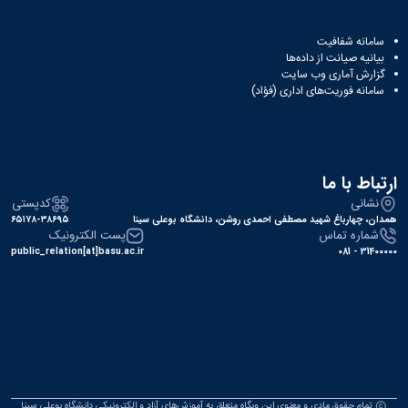
سامانه شفافیت
بیانیه صیانت از داده‌ها
گزارش آماری وب‌ سایت
سامانه فوریت‌های اداری (فؤاد)
ارتباط با ما
نشانی
کدپستی
همدان، چهارباغ شهید مصطفی احمدی روشن، دانشگاه بوعلی سینا
۶۵۱۷۸-۳۸۶۹۵
شماره تماس
پست الکترونیک
public_relation[at]basu.ac.ir
31400000 - 081
تمام حقوق مادی و معنوی این وبگاه متعلق به آموزش‌های آزاد و الکترونیکی دانشگاه بوعلی سینا