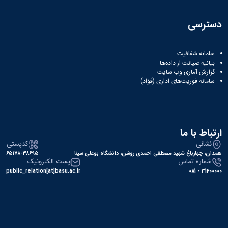
دسترسی
سامانه شفافیت
بیانیه صیانت از داده‌ها
گزارش آماری وب‌ سایت
سامانه فوریت‌های اداری (فؤاد)
ارتباط با ما
نشانی
کدپستی
همدان، چهارباغ شهید مصطفی احمدی روشن، دانشگاه بوعلی سینا
۶۵۱۷۸-۳۸۶۹۵
شماره تماس
پست الکترونیک
public_relation[at]basu.ac.ir
31400000 - 081