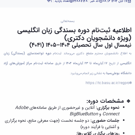
17 آبان 1404 08:16
کد خبر : 22887148
تعداد بازدید : 931
بسمه‌تعالی
اطلاعیه ثبت‌نام دوره بسندگی زبان انگلیسی
(ویژه دانشجویان دکتری)
نیمسال اول سال تحصیلی ۱۴۰۴–۱۴۰۵ (۴۰۴۱)
به اطلاع دانشجویان محترم مقطع دکتری می‌رساند ثبت‌نام
دوره توانمندسازی (بسندگی) زبان
انگلیسی
از تاریخ
۱۷ آبان‌ماه تا ۲۳ آبان‌ماه ۱۴۰۴
از طریق
سامانه ثبت‌نام مرکز آموزش‌های آزاد
دانشگاه بوعلی‌سینا
به نشانی زیر انجام می‌پذیرد:
https://tc.basu.ac.ir/regpro
🌐
🔹 مشخصات دوره:
نحوه برگزاری:
آنلاین و غیرحضوری از طریق سامانه‌های
Adobe
Connect
و
BigBlueButton
جلسات حضوری:
دو جلسه نخست (جهت معرفی منابع، نحوه برگزاری
و آشنایی با فرآیند دوره)
روزهای برگزاری کلاس‌ها: