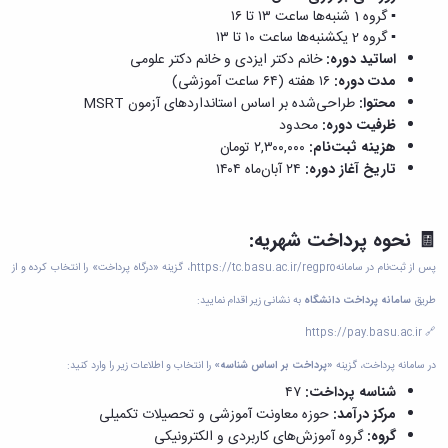
▪️ گروه 1 شنبه‌ها ساعت ۱۳ تا ۱۶
▪️ گروه 2 یکشنبه‌ها ساعت ۱۰ تا ۱۳
اساتید دوره:
خانم دکتر ایزدی و خانم دکتر علومی
مدت دوره:
۱۶ هفته (۶۴ ساعت آموزشی)
محتوا:
طراحی‌شده بر اساس استانداردهای آزمون MSRT
ظرفیت دوره:
محدود
هزینه ثبت‌نام:
۲,۳۰۰,۰۰۰ تومان
تاریخ آغاز دوره:
۲۴ آبان‌ماه ۱۴۰۴
🧾 نحوه پرداخت شهریه:
پس از ثبت‌نام در سامانه
https://tc.basu.ac.ir/regpro
، گزینه «درگاه پرداخت» را انتخاب کرده و از
طریق
سامانه پرداخت دانشگاه
به نشانی زیر اقدام نمایید:
https://pay.basu.ac.ir
🔗
در سامانه پرداخت، گزینه
«پرداخت بر اساس شناسه»
را انتخاب و اطلاعات زیر را وارد کنید:
شناسه پرداخت:
۴۷
مرکز درآمد:
حوزه معاونت آموزشی و تحصیلات تکمیلی
گروه:
گروه آموزش‌های کاربردی و الکترونیکی